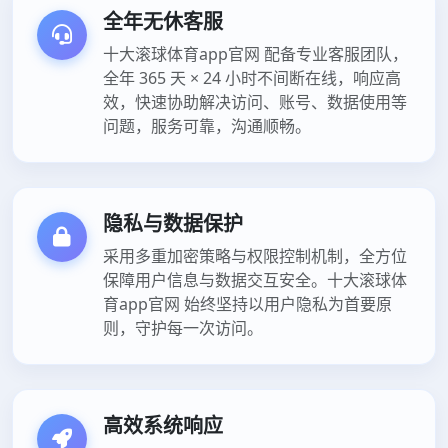
全年无休客服
十大滚球体育app官网 配备专业客服团队，
全年 365 天 × 24 小时不间断在线，响应高
效，快速协助解决访问、账号、数据使用等
问题，服务可靠，沟通顺畅。
隐私与数据保护
采用多重加密策略与权限控制机制，全方位
保障用户信息与数据交互安全。十大滚球体
育app官网 始终坚持以用户隐私为首要原
则，守护每一次访问。
高效系统响应