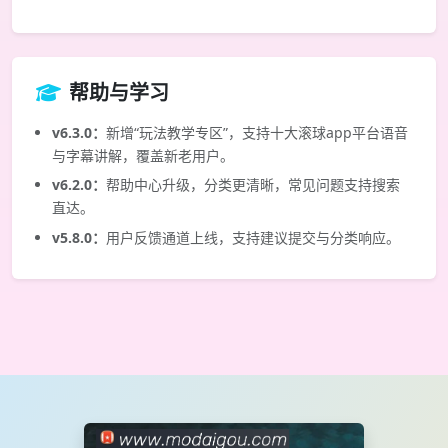
帮助与学习
v6.3.0：
新增“玩法教学专区”，支持十大滚球app平台语音
与字幕讲解，覆盖新老用户。
v6.2.0：
帮助中心升级，分类更清晰，常见问题支持搜索
直达。
v5.8.0：
用户反馈通道上线，支持建议提交与分类响应。